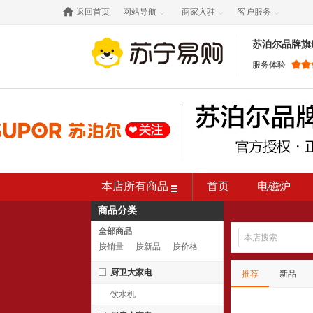

返回首页
网站导航
商家入驻
客户服务



苏泊尔品牌旗
服务体验
本店所有商品
首页
电磁炉
商品分类
煎烤机
养生壶
全部商品
按销量
按新品
按价格
厨卫大家电
推荐
新品
饮水机