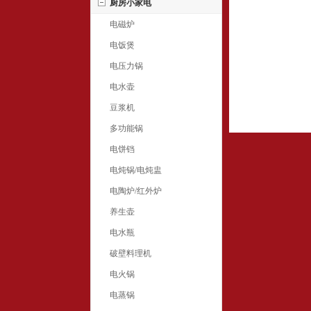
厨房小家电
电磁炉
电饭煲
电压力锅
电水壶
豆浆机
多功能锅
电饼铛
电炖锅/电炖盅
电陶炉/红外炉
养生壶
电水瓶
破壁料理机
电火锅
电蒸锅